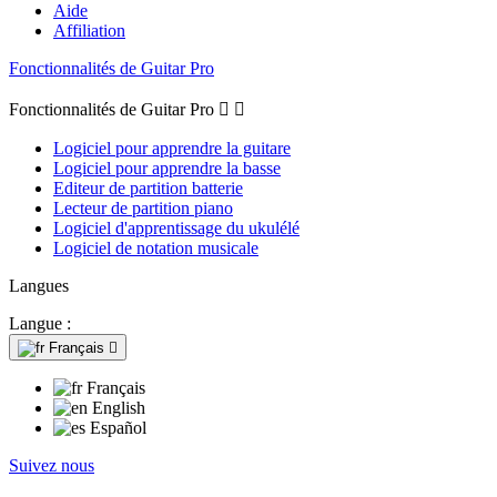
Aide
Affiliation
Fonctionnalités de Guitar Pro
Fonctionnalités de Guitar Pro


Logiciel pour apprendre la guitare
Logiciel pour apprendre la basse
Editeur de partition batterie
Lecteur de partition piano
Logiciel d'apprentissage du ukulélé
Logiciel de notation musicale
Langues
Langue :
Français

Français
English
Español
Suivez nous