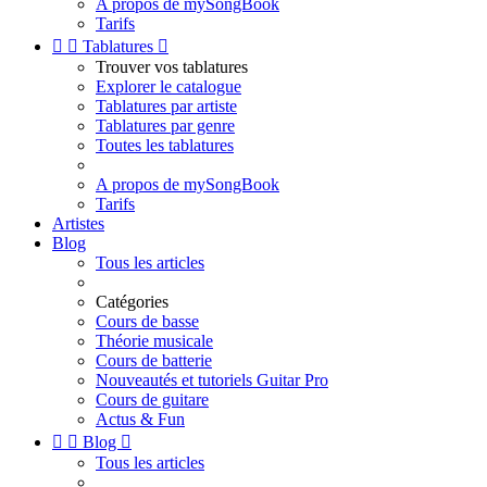
A propos de mySongBook
Tarifs


Tablatures

Trouver vos tablatures
Explorer le catalogue
Tablatures par artiste
Tablatures par genre
Toutes les tablatures
A propos de mySongBook
Tarifs
Artistes
Blog
Tous les articles
Catégories
Cours de basse
Théorie musicale
Cours de batterie
Nouveautés et tutoriels Guitar Pro
Cours de guitare
Actus & Fun


Blog

Tous les articles