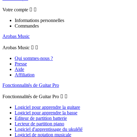
Votre compte


Informations personnelles
Commandes
Arobas Music
Arobas Music


Qui sommes-nous ?
Presse
Aide
Affiliation
Fonctionnalités de Guitar Pro
Fonctionnalités de Guitar Pro


Logiciel pour apprendre la guitare
Logiciel pour apprendre la basse
Editeur de partition batterie
Lecteur de partition piano
Logiciel d'apprentissage du ukulélé
Logiciel de notation musicale