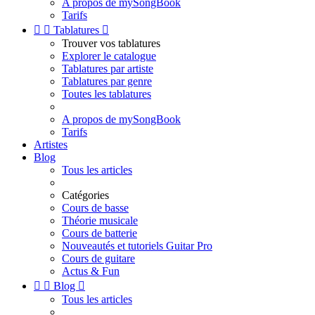
A propos de mySongBook
Tarifs


Tablatures

Trouver vos tablatures
Explorer le catalogue
Tablatures par artiste
Tablatures par genre
Toutes les tablatures
A propos de mySongBook
Tarifs
Artistes
Blog
Tous les articles
Catégories
Cours de basse
Théorie musicale
Cours de batterie
Nouveautés et tutoriels Guitar Pro
Cours de guitare
Actus & Fun


Blog

Tous les articles