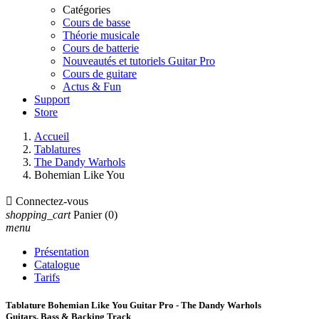
Catégories
Cours de basse
Théorie musicale
Cours de batterie
Nouveautés et tutoriels Guitar Pro
Cours de guitare
Actus & Fun
Support
Store
Accueil
Tablatures
The Dandy Warhols
Bohemian Like You

Connectez-vous
shopping_cart
Panier
(0)
menu
Présentation
Catalogue
Tarifs
Tablature Bohemian Like You Guitar Pro - The Dandy Warhols
Guitars, Bass & Backing Track