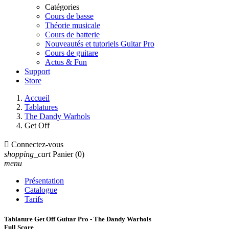
Catégories
Cours de basse
Théorie musicale
Cours de batterie
Nouveautés et tutoriels Guitar Pro
Cours de guitare
Actus & Fun
Support
Store
Accueil
Tablatures
The Dandy Warhols
Get Off

Connectez-vous
shopping_cart
Panier
(0)
menu
Présentation
Catalogue
Tarifs
Tablature Get Off Guitar Pro - The Dandy Warhols
Full Score