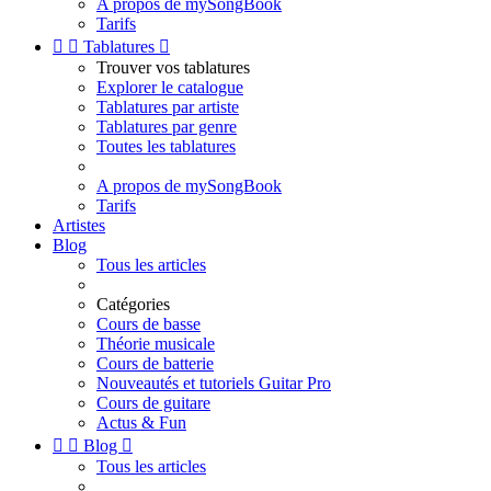
A propos de mySongBook
Tarifs


Tablatures

Trouver vos tablatures
Explorer le catalogue
Tablatures par artiste
Tablatures par genre
Toutes les tablatures
A propos de mySongBook
Tarifs
Artistes
Blog
Tous les articles
Catégories
Cours de basse
Théorie musicale
Cours de batterie
Nouveautés et tutoriels Guitar Pro
Cours de guitare
Actus & Fun


Blog

Tous les articles