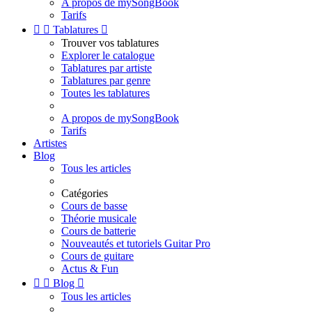
A propos de mySongBook
Tarifs


Tablatures

Trouver vos tablatures
Explorer le catalogue
Tablatures par artiste
Tablatures par genre
Toutes les tablatures
A propos de mySongBook
Tarifs
Artistes
Blog
Tous les articles
Catégories
Cours de basse
Théorie musicale
Cours de batterie
Nouveautés et tutoriels Guitar Pro
Cours de guitare
Actus & Fun


Blog

Tous les articles