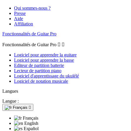
Qui sommes-nous ?
Presse
Aide
Affiliation
Fonctionnalités de Guitar Pro
Fonctionnalités de Guitar Pro


Logiciel pour apprendre la guitare
Logiciel pour apprendre la basse
Editeur de partition batterie
Lecteur de partition piano
Logiciel d'apprentissage du ukulélé
Logiciel de notation musicale
Langues
Langue :
Français

Français
English
Español