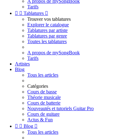
A propos de mySongBook
Tarifs


Tablatures

Trouver vos tablatures
Explorer le catalogue
Tablatures par artiste
Tablatures par genre
Toutes les tablatures
A propos de mySongBook
Tarifs
Artistes
Blog
Tous les articles
Catégories
Cours de basse
Théorie musicale
Cours de batterie
Nouveautés et tutoriels Guitar Pro
Cours de guitare
Actus & Fun


Blog

Tous les articles