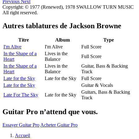
Previous
Next
Copyright: © 1977 (Renewed), 1978 SWALLOW TURN MUSIC
All right reserved.
Autres tablatures de
Jackson Browne
Titre
Album
Type
I'm Alive
I'm Alive
Full Score
In the Shape of a
Lives in the
Full Score
Heart
Balance
In the Shape of a
Lives in the
Guitar, Bass & Backing
Heart
Balance
Track
Late for the Sky
Late for the Sky
Full Score
Late for the Sky
Guitar & Vocals
Guitars, Bass & Backing
Late For The Sky
Late for the Sky
Track
Guitar Pro n’attend que vous.
Essayer Guitar Pro
Acheter Guitar Pro
Accueil