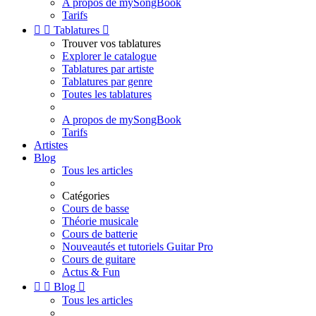
A propos de mySongBook
Tarifs


Tablatures

Trouver vos tablatures
Explorer le catalogue
Tablatures par artiste
Tablatures par genre
Toutes les tablatures
A propos de mySongBook
Tarifs
Artistes
Blog
Tous les articles
Catégories
Cours de basse
Théorie musicale
Cours de batterie
Nouveautés et tutoriels Guitar Pro
Cours de guitare
Actus & Fun


Blog

Tous les articles