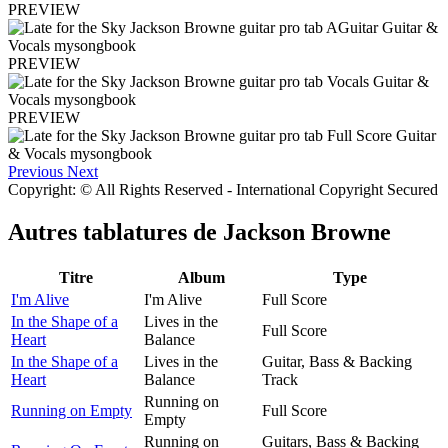
PREVIEW
PREVIEW
PREVIEW
Previous
Next
Copyright: © All Rights Reserved - International Copyright Secured
Autres tablatures de
Jackson Browne
Titre
Album
Type
I'm Alive
I'm Alive
Full Score
In the Shape of a
Lives in the
Full Score
Heart
Balance
In the Shape of a
Lives in the
Guitar, Bass & Backing
Heart
Balance
Track
Running on
Running on Empty
Full Score
Empty
Running on
Guitars, Bass & Backing