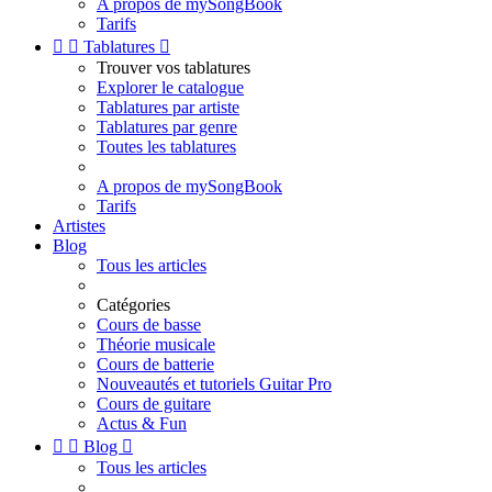
A propos de mySongBook
Tarifs


Tablatures

Trouver vos tablatures
Explorer le catalogue
Tablatures par artiste
Tablatures par genre
Toutes les tablatures
A propos de mySongBook
Tarifs
Artistes
Blog
Tous les articles
Catégories
Cours de basse
Théorie musicale
Cours de batterie
Nouveautés et tutoriels Guitar Pro
Cours de guitare
Actus & Fun


Blog

Tous les articles