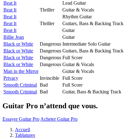
Beat It
Lead Guitar
Beat It
Thriller
Guitar & Vocals
Beat It
Rhythm Guitar
Beat It
Thriller
Guitars, Bass & Backing Track
Beat It
Guitar
Billie Jean
Guitar
Black or White
Dangerous
Intermediate Solo Guitar
Black or White
Dangerous
Guitars, Bass & Backing Track
Black or White
Dangerous
Full Score
Black or White
Dangerous
Guitar & Vocals
Man in the Mirror
Guitar & Vocals
Privacy
Invincible
Full Score
Smooth Criminal
Bad
Full Score
Smooth Criminal
Bad
Guitar, Bass & Backing Track
Guitar Pro n’attend que vous.
Essayer Guitar Pro
Acheter Guitar Pro
Accueil
Tablatures