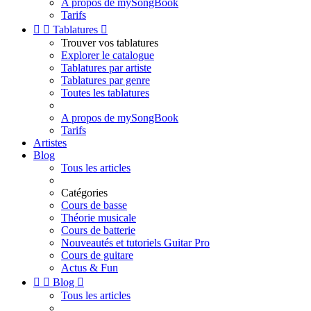
A propos de mySongBook
Tarifs


Tablatures

Trouver vos tablatures
Explorer le catalogue
Tablatures par artiste
Tablatures par genre
Toutes les tablatures
A propos de mySongBook
Tarifs
Artistes
Blog
Tous les articles
Catégories
Cours de basse
Théorie musicale
Cours de batterie
Nouveautés et tutoriels Guitar Pro
Cours de guitare
Actus & Fun


Blog

Tous les articles