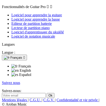
Fonctionnalités de Guitar Pro


Logiciel pour apprendre la guitare
Logiciel pour apprendre la basse
Editeur de partition batterie
Lecteur de partition piano
Logiciel d'apprentissage du ukulélé
Logiciel de notation musicale
Langues
Langue :
Français

Français
English
Español
Suivez nous
Suivez-nous:
Mentions légales
|
C.G.U.
|
C.G.V.
|
Confidentialité et vie privée
|
© Arobas Music