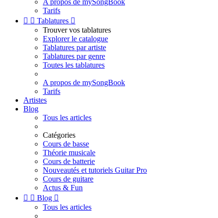
A propos de mySongBook
Tarifs


Tablatures

Trouver vos tablatures
Explorer le catalogue
Tablatures par artiste
Tablatures par genre
Toutes les tablatures
A propos de mySongBook
Tarifs
Artistes
Blog
Tous les articles
Catégories
Cours de basse
Théorie musicale
Cours de batterie
Nouveautés et tutoriels Guitar Pro
Cours de guitare
Actus & Fun


Blog

Tous les articles