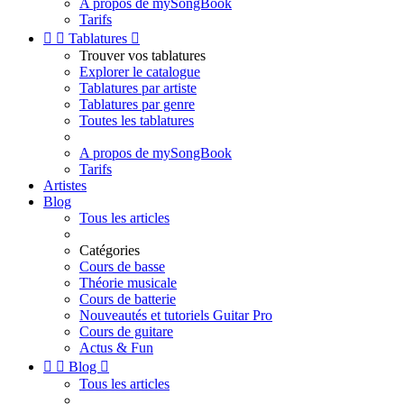
A propos de mySongBook
Tarifs


Tablatures

Trouver vos tablatures
Explorer le catalogue
Tablatures par artiste
Tablatures par genre
Toutes les tablatures
A propos de mySongBook
Tarifs
Artistes
Blog
Tous les articles
Catégories
Cours de basse
Théorie musicale
Cours de batterie
Nouveautés et tutoriels Guitar Pro
Cours de guitare
Actus & Fun


Blog

Tous les articles