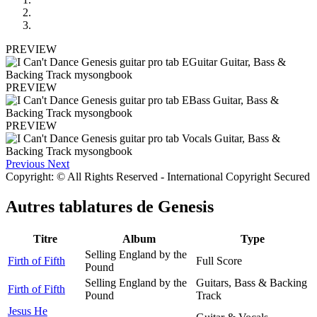
PREVIEW
PREVIEW
PREVIEW
Previous
Next
Copyright: © All Rights Reserved - International Copyright Secured
Autres tablatures de
Genesis
Titre
Album
Type
Selling England by the
Firth of Fifth
Full Score
Pound
Selling England by the
Guitars, Bass & Backing
Firth of Fifth
Pound
Track
Jesus He