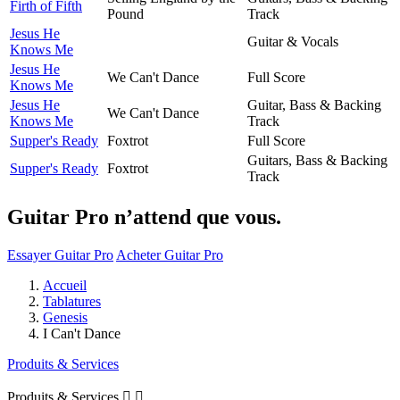
Firth of Fifth
Pound
Track
Jesus He
Guitar & Vocals
Knows Me
Jesus He
We Can't Dance
Full Score
Knows Me
Jesus He
Guitar, Bass & Backing
We Can't Dance
Knows Me
Track
Supper's Ready
Foxtrot
Full Score
Guitars, Bass & Backing
Supper's Ready
Foxtrot
Track
Guitar Pro n’attend que vous.
Essayer Guitar Pro
Acheter Guitar Pro
Accueil
Tablatures
Genesis
I Can't Dance
Produits & Services
Produits & Services

