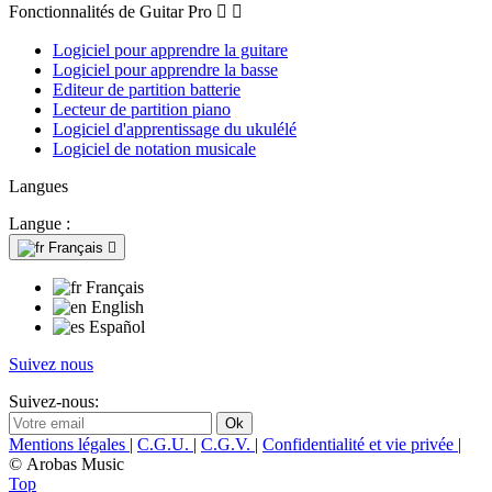
Fonctionnalités de Guitar Pro


Logiciel pour apprendre la guitare
Logiciel pour apprendre la basse
Editeur de partition batterie
Lecteur de partition piano
Logiciel d'apprentissage du ukulélé
Logiciel de notation musicale
Langues
Langue :
Français

Français
English
Español
Suivez nous
Suivez-nous:
Mentions légales
|
C.G.U.
|
C.G.V.
|
Confidentialité et vie privée
|
© Arobas Music
Top