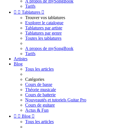
A propos de mySongBook
Tarifs


Tablatures

Trouver vos tablatures
Explorer le catalogue
Tablatures par artiste
Tablatures par genre
Toutes les tablatures
A propos de mySongBook
Tarifs
Artistes
Blog
Tous les articles
Catégories
Cours de basse
Théorie musicale
Cours de batterie
Nouveautés et tutoriels Guitar Pro
Cours de guitare
Actus & Fun


Blog

Tous les articles