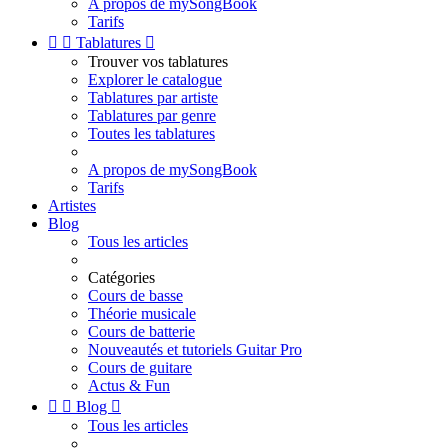
A propos de mySongBook
Tarifs


Tablatures

Trouver vos tablatures
Explorer le catalogue
Tablatures par artiste
Tablatures par genre
Toutes les tablatures
A propos de mySongBook
Tarifs
Artistes
Blog
Tous les articles
Catégories
Cours de basse
Théorie musicale
Cours de batterie
Nouveautés et tutoriels Guitar Pro
Cours de guitare
Actus & Fun


Blog

Tous les articles