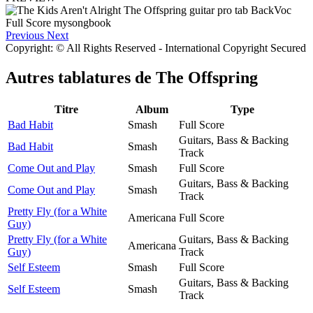
Previous
Next
Copyright: © All Rights Reserved - International Copyright Secured
Autres tablatures de
The Offspring
Titre
Album
Type
Bad Habit
Smash
Full Score
Guitars, Bass & Backing
Bad Habit
Smash
Track
Come Out and Play
Smash
Full Score
Guitars, Bass & Backing
Come Out and Play
Smash
Track
Pretty Fly (for a White
Americana
Full Score
Guy)
Pretty Fly (for a White
Guitars, Bass & Backing
Americana
Guy)
Track
Self Esteem
Smash
Full Score
Guitars, Bass & Backing
Self Esteem
Smash
Track