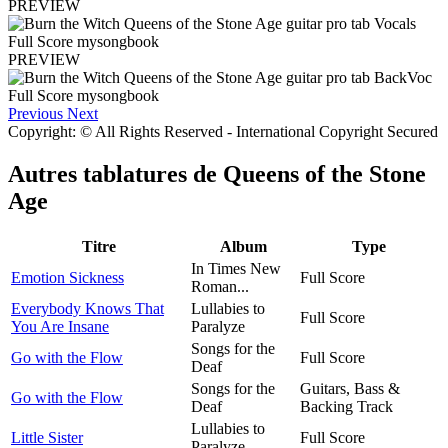
PREVIEW
PREVIEW
Previous
Next
Copyright: © All Rights Reserved - International Copyright Secured
Autres tablatures de
Queens of the Stone
Age
Titre
Album
Type
In Times New
Emotion Sickness
Full Score
Roman...
Everybody Knows That
Lullabies to
Full Score
You Are Insane
Paralyze
Songs for the
Go with the Flow
Full Score
Deaf
Songs for the
Guitars, Bass &
Go with the Flow
Deaf
Backing Track
Lullabies to
Little Sister
Full Score
Paralyze