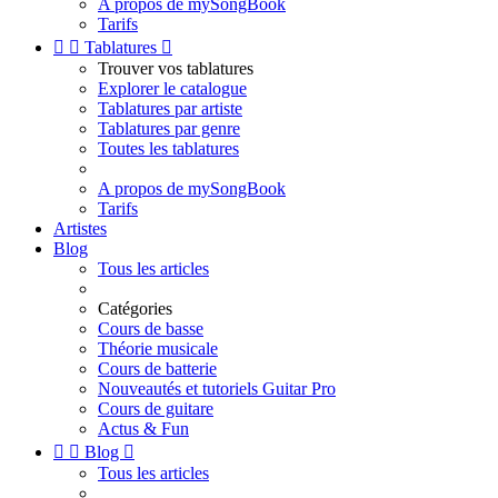
A propos de mySongBook
Tarifs


Tablatures

Trouver vos tablatures
Explorer le catalogue
Tablatures par artiste
Tablatures par genre
Toutes les tablatures
A propos de mySongBook
Tarifs
Artistes
Blog
Tous les articles
Catégories
Cours de basse
Théorie musicale
Cours de batterie
Nouveautés et tutoriels Guitar Pro
Cours de guitare
Actus & Fun


Blog

Tous les articles