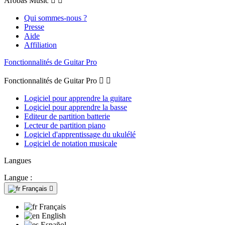
Arobas Music


Qui sommes-nous ?
Presse
Aide
Affiliation
Fonctionnalités de Guitar Pro
Fonctionnalités de Guitar Pro


Logiciel pour apprendre la guitare
Logiciel pour apprendre la basse
Editeur de partition batterie
Lecteur de partition piano
Logiciel d'apprentissage du ukulélé
Logiciel de notation musicale
Langues
Langue :
Français

Français
English
Español