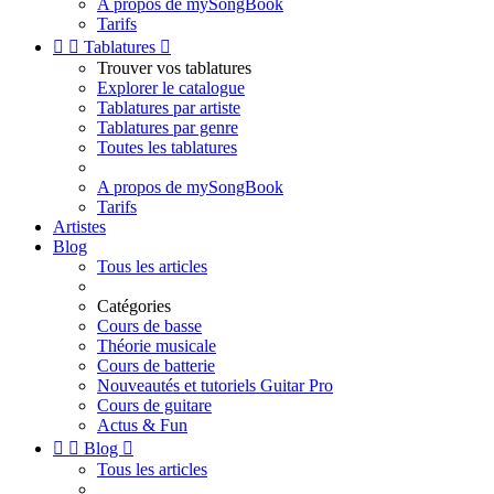
A propos de mySongBook
Tarifs


Tablatures

Trouver vos tablatures
Explorer le catalogue
Tablatures par artiste
Tablatures par genre
Toutes les tablatures
A propos de mySongBook
Tarifs
Artistes
Blog
Tous les articles
Catégories
Cours de basse
Théorie musicale
Cours de batterie
Nouveautés et tutoriels Guitar Pro
Cours de guitare
Actus & Fun


Blog

Tous les articles