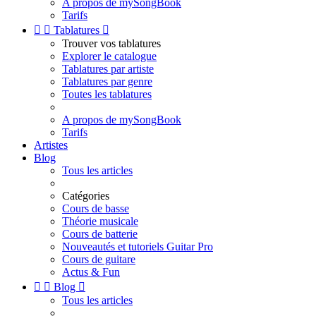
A propos de mySongBook
Tarifs


Tablatures

Trouver vos tablatures
Explorer le catalogue
Tablatures par artiste
Tablatures par genre
Toutes les tablatures
A propos de mySongBook
Tarifs
Artistes
Blog
Tous les articles
Catégories
Cours de basse
Théorie musicale
Cours de batterie
Nouveautés et tutoriels Guitar Pro
Cours de guitare
Actus & Fun


Blog

Tous les articles