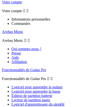
Votre compte
Votre compte


Informations personnelles
Commandes
Arobas Music
Arobas Music


Qui sommes-nous ?
Presse
Aide
Affiliation
Fonctionnalités de Guitar Pro
Fonctionnalités de Guitar Pro


Logiciel pour apprendre la guitare
Logiciel pour apprendre la basse
Editeur de partition batterie
Lecteur de partition piano
Logiciel d'apprentissage du ukulélé