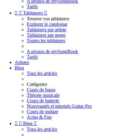
A propos de mySongBook
Tarifs


Tablatures

Trouver vos tablatures
Explorer le catalogue
Tablatures par artiste
Tablatures par genre
Toutes les tablatures
A propos de mySongBook
Tarifs
Artistes
Blog
Tous les articles
Catégories
Cours de basse
Théorie musicale
Cours de batterie
Nouveautés et tutoriels Guitar Pro
Cours de guitare
Actus & Fun


Blog

Tous les articles