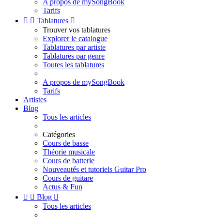
A propos de mySongBook
Tarifs


Tablatures

Trouver vos tablatures
Explorer le catalogue
Tablatures par artiste
Tablatures par genre
Toutes les tablatures
A propos de mySongBook
Tarifs
Artistes
Blog
Tous les articles
Catégories
Cours de basse
Théorie musicale
Cours de batterie
Nouveautés et tutoriels Guitar Pro
Cours de guitare
Actus & Fun


Blog

Tous les articles