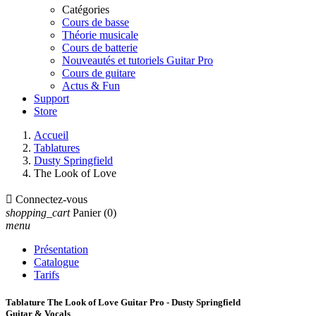
Catégories
Cours de basse
Théorie musicale
Cours de batterie
Nouveautés et tutoriels Guitar Pro
Cours de guitare
Actus & Fun
Support
Store
Accueil
Tablatures
Dusty Springfield
The Look of Love

Connectez-vous
shopping_cart
Panier
(0)
menu
Présentation
Catalogue
Tarifs
Tablature The Look of Love Guitar Pro - Dusty Springfield
Guitar & Vocals