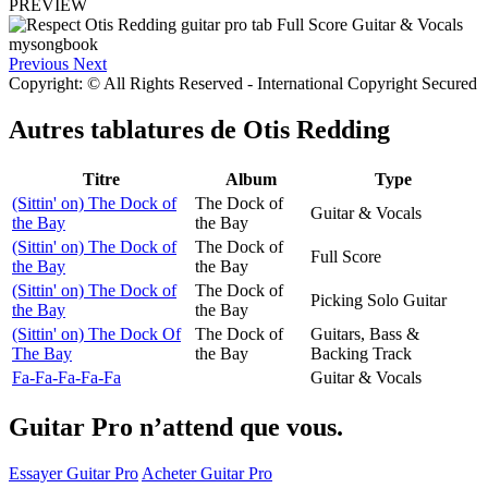
PREVIEW
Previous
Next
Copyright: © All Rights Reserved - International Copyright Secured
Autres tablatures de
Otis Redding
Titre
Album
Type
(Sittin' on) The Dock of
The Dock of
Guitar & Vocals
the Bay
the Bay
(Sittin' on) The Dock of
The Dock of
Full Score
the Bay
the Bay
(Sittin' on) The Dock of
The Dock of
Picking Solo Guitar
the Bay
the Bay
(Sittin' on) The Dock Of
The Dock of
Guitars, Bass &
The Bay
the Bay
Backing Track
Fa-Fa-Fa-Fa-Fa
Guitar & Vocals
Guitar Pro n’attend que vous.
Essayer Guitar Pro
Acheter Guitar Pro