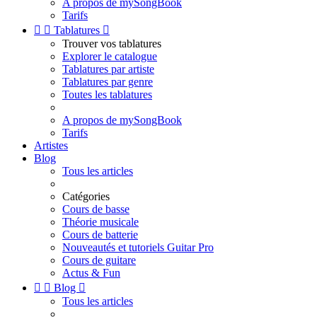
A propos de mySongBook
Tarifs


Tablatures

Trouver vos tablatures
Explorer le catalogue
Tablatures par artiste
Tablatures par genre
Toutes les tablatures
A propos de mySongBook
Tarifs
Artistes
Blog
Tous les articles
Catégories
Cours de basse
Théorie musicale
Cours de batterie
Nouveautés et tutoriels Guitar Pro
Cours de guitare
Actus & Fun


Blog

Tous les articles