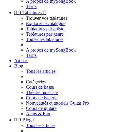
A propos de mySongBook
Tarifs


Tablatures

Trouver vos tablatures
Explorer le catalogue
Tablatures par artiste
Tablatures par genre
Toutes les tablatures
A propos de mySongBook
Tarifs
Artistes
Blog
Tous les articles
Catégories
Cours de basse
Théorie musicale
Cours de batterie
Nouveautés et tutoriels Guitar Pro
Cours de guitare
Actus & Fun


Blog

Tous les articles