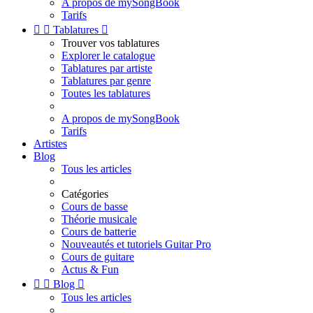
A propos de mySongBook
Tarifs


Tablatures

Trouver vos tablatures
Explorer le catalogue
Tablatures par artiste
Tablatures par genre
Toutes les tablatures
A propos de mySongBook
Tarifs
Artistes
Blog
Tous les articles
Catégories
Cours de basse
Théorie musicale
Cours de batterie
Nouveautés et tutoriels Guitar Pro
Cours de guitare
Actus & Fun


Blog

Tous les articles