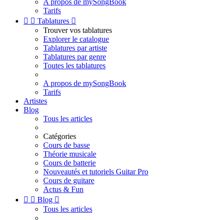
A propos de mySongBook
Tarifs


Tablatures

Trouver vos tablatures
Explorer le catalogue
Tablatures par artiste
Tablatures par genre
Toutes les tablatures
A propos de mySongBook
Tarifs
Artistes
Blog
Tous les articles
Catégories
Cours de basse
Théorie musicale
Cours de batterie
Nouveautés et tutoriels Guitar Pro
Cours de guitare
Actus & Fun


Blog

Tous les articles