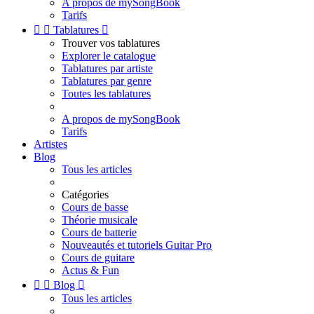
A propos de mySongBook
Tarifs


Tablatures

Trouver vos tablatures
Explorer le catalogue
Tablatures par artiste
Tablatures par genre
Toutes les tablatures
A propos de mySongBook
Tarifs
Artistes
Blog
Tous les articles
Catégories
Cours de basse
Théorie musicale
Cours de batterie
Nouveautés et tutoriels Guitar Pro
Cours de guitare
Actus & Fun


Blog

Tous les articles