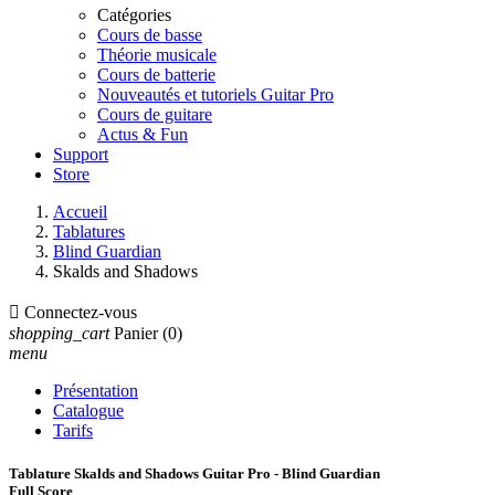
Catégories
Cours de basse
Théorie musicale
Cours de batterie
Nouveautés et tutoriels Guitar Pro
Cours de guitare
Actus & Fun
Support
Store
Accueil
Tablatures
Blind Guardian
Skalds and Shadows

Connectez-vous
shopping_cart
Panier
(0)
menu
Présentation
Catalogue
Tarifs
Tablature Skalds and Shadows Guitar Pro - Blind Guardian
Full Score