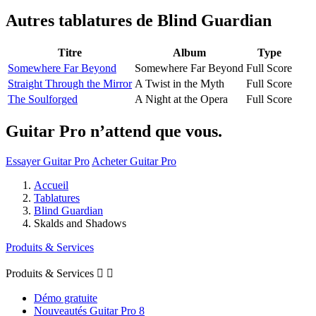
Autres tablatures de
Blind Guardian
Titre
Album
Type
Somewhere Far Beyond
Somewhere Far Beyond
Full Score
Straight Through the Mirror
A Twist in the Myth
Full Score
The Soulforged
A Night at the Opera
Full Score
Guitar Pro n’attend que vous.
Essayer Guitar Pro
Acheter Guitar Pro
Accueil
Tablatures
Blind Guardian
Skalds and Shadows
Produits & Services
Produits & Services


Démo gratuite
Nouveautés Guitar Pro 8