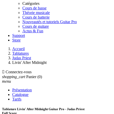
Catégories
Cours de basse
Théorie musicale
Cours de batterie
Nouveautés et tutoriels Guitar Pro
Cours de guitare
Actus & Fun
Support
Store
Accueil
Tablatures
Judas Priest
Livin' After Midnight

Connectez-vous
shopping_cart
Panier
(0)
menu
Présentation
Catalogue
Tarifs
Tablature Livin' After Midnight Guitar Pro - Judas Priest
Full Score