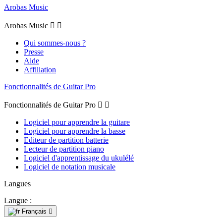
Arobas Music
Arobas Music


Qui sommes-nous ?
Presse
Aide
Affiliation
Fonctionnalités de Guitar Pro
Fonctionnalités de Guitar Pro


Logiciel pour apprendre la guitare
Logiciel pour apprendre la basse
Editeur de partition batterie
Lecteur de partition piano
Logiciel d'apprentissage du ukulélé
Logiciel de notation musicale
Langues
Langue :
Français
