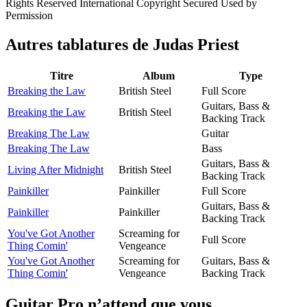
Rights Reserved International Copyright Secured Used by
Permission
Autres tablatures de
Judas Priest
Titre
Album
Type
Breaking the Law
British Steel
Full Score
Guitars, Bass &
Breaking the Law
British Steel
Backing Track
Breaking The Law
Guitar
Breaking The Law
Bass
Guitars, Bass &
Living After Midnight
British Steel
Backing Track
Painkiller
Painkiller
Full Score
Guitars, Bass &
Painkiller
Painkiller
Backing Track
You've Got Another
Screaming for
Full Score
Thing Comin'
Vengeance
You've Got Another
Screaming for
Guitars, Bass &
Thing Comin'
Vengeance
Backing Track
Guitar Pro n’attend que vous.