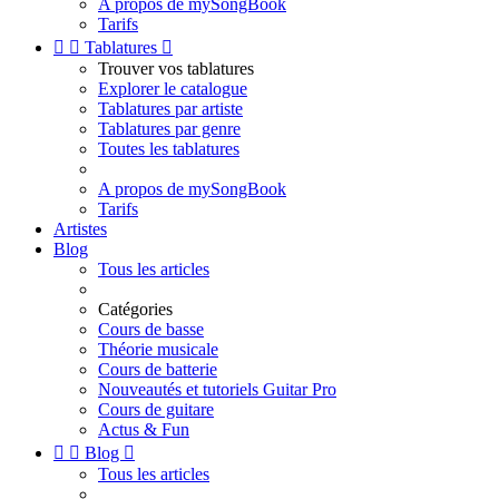
A propos de mySongBook
Tarifs


Tablatures

Trouver vos tablatures
Explorer le catalogue
Tablatures par artiste
Tablatures par genre
Toutes les tablatures
A propos de mySongBook
Tarifs
Artistes
Blog
Tous les articles
Catégories
Cours de basse
Théorie musicale
Cours de batterie
Nouveautés et tutoriels Guitar Pro
Cours de guitare
Actus & Fun


Blog

Tous les articles