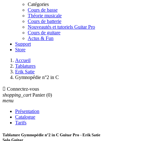
Catégories
Cours de basse
Théorie musicale
Cours de batterie
Nouveautés et tutoriels Guitar Pro
Cours de guitare
Actus & Fun
Support
Store
Accueil
Tablatures
Erik Satie
Gymnopédie n°2 in C

Connectez-vous
shopping_cart
Panier
(0)
menu
Présentation
Catalogue
Tarifs
Tablature Gymnopédie n°2 in C Guitar Pro - Erik Satie
Solo Guitar