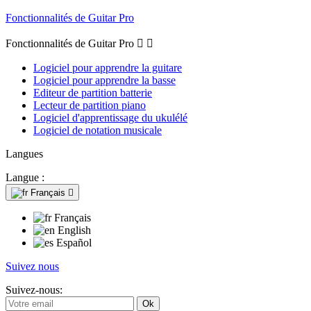
Fonctionnalités de Guitar Pro
Fonctionnalités de Guitar Pro


Logiciel pour apprendre la guitare
Logiciel pour apprendre la basse
Editeur de partition batterie
Lecteur de partition piano
Logiciel d'apprentissage du ukulélé
Logiciel de notation musicale
Langues
Langue :
Français

Français
English
Español
Suivez nous
Suivez-nous: