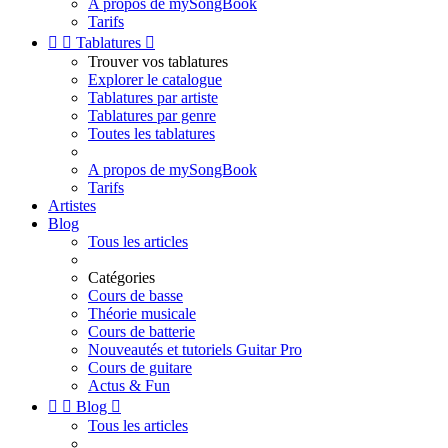
A propos de mySongBook
Tarifs


Tablatures

Trouver vos tablatures
Explorer le catalogue
Tablatures par artiste
Tablatures par genre
Toutes les tablatures
A propos de mySongBook
Tarifs
Artistes
Blog
Tous les articles
Catégories
Cours de basse
Théorie musicale
Cours de batterie
Nouveautés et tutoriels Guitar Pro
Cours de guitare
Actus & Fun


Blog

Tous les articles