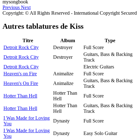
Previous
Next
Copyright: © All Rights Reserved - International Copyright Secured
Autres tablatures de
Kiss
Titre
Album
Type
Detroit Rock City
Destroyer
Full Score
Guitars, Bass & Backing
Detroit Rock City
Destroyer
Track
Detroit Rock City
Electric Guitars
Heaven's on Fire
Animalize
Full Score
Guitars, Bass & Backing
Heaven's On Fire
Animalize
Track
Hotter Than
Hotter Than Hell
Full Score
Hell
Hotter Than
Guitars, Bass & Backing
Hotter Than Hell
Hell
Track
I Was Made for Loving
Dynasty
Full Score
You
I Was Made for Loving
Dynasty
Easy Solo Guitar
You