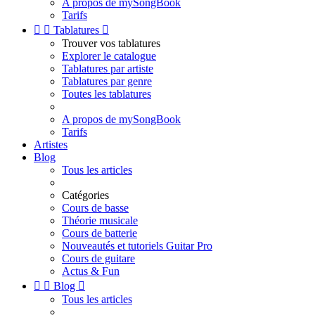
A propos de mySongBook
Tarifs


Tablatures

Trouver vos tablatures
Explorer le catalogue
Tablatures par artiste
Tablatures par genre
Toutes les tablatures
A propos de mySongBook
Tarifs
Artistes
Blog
Tous les articles
Catégories
Cours de basse
Théorie musicale
Cours de batterie
Nouveautés et tutoriels Guitar Pro
Cours de guitare
Actus & Fun


Blog

Tous les articles