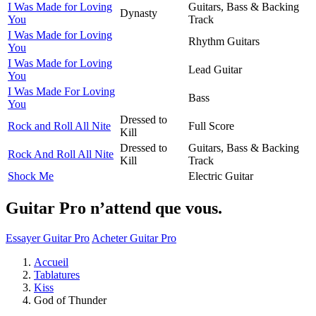
I Was Made for Loving
Guitars, Bass & Backing
Dynasty
You
Track
I Was Made for Loving
Rhythm Guitars
You
I Was Made for Loving
Lead Guitar
You
I Was Made For Loving
Bass
You
Dressed to
Rock and Roll All Nite
Full Score
Kill
Dressed to
Guitars, Bass & Backing
Rock And Roll All Nite
Kill
Track
Shock Me
Electric Guitar
Guitar Pro n’attend que vous.
Essayer Guitar Pro
Acheter Guitar Pro
Accueil
Tablatures
Kiss
God of Thunder