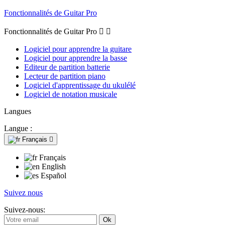
Fonctionnalités de Guitar Pro
Fonctionnalités de Guitar Pro


Logiciel pour apprendre la guitare
Logiciel pour apprendre la basse
Editeur de partition batterie
Lecteur de partition piano
Logiciel d'apprentissage du ukulélé
Logiciel de notation musicale
Langues
Langue :
Français

Français
English
Español
Suivez nous
Suivez-nous: