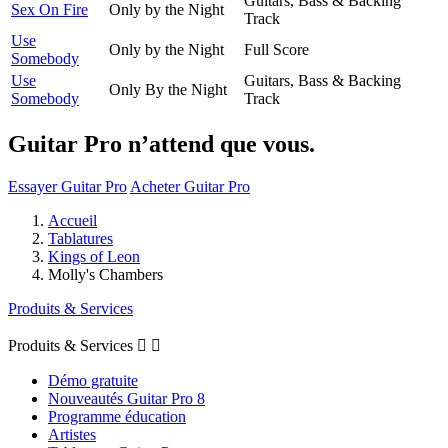
Guitars, Bass & Backing
Sex On Fire
Only by the Night
Track
Use
Only by the Night
Full Score
Somebody
Use
Guitars, Bass & Backing
Only By the Night
Somebody
Track
Guitar Pro n’attend que vous.
Essayer Guitar Pro
Acheter Guitar Pro
Accueil
Tablatures
Kings of Leon
Molly's Chambers
Produits & Services
Produits & Services


Démo gratuite
Nouveautés Guitar Pro 8
Programme éducation
Artistes