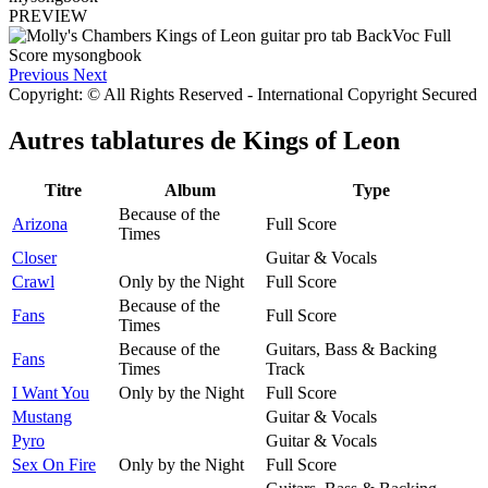
PREVIEW
Previous
Next
Copyright: © All Rights Reserved - International Copyright Secured
Autres tablatures de
Kings of Leon
Titre
Album
Type
Because of the
Arizona
Full Score
Times
Closer
Guitar & Vocals
Crawl
Only by the Night
Full Score
Because of the
Fans
Full Score
Times
Because of the
Guitars, Bass & Backing
Fans
Times
Track
I Want You
Only by the Night
Full Score
Mustang
Guitar & Vocals
Pyro
Guitar & Vocals
Sex On Fire
Only by the Night
Full Score