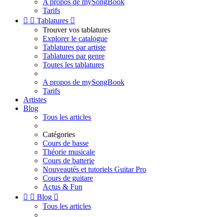
A propos de mySongBook
Tarifs


Tablatures

Trouver vos tablatures
Explorer le catalogue
Tablatures par artiste
Tablatures par genre
Toutes les tablatures
A propos de mySongBook
Tarifs
Artistes
Blog
Tous les articles
Catégories
Cours de basse
Théorie musicale
Cours de batterie
Nouveautés et tutoriels Guitar Pro
Cours de guitare
Actus & Fun


Blog

Tous les articles