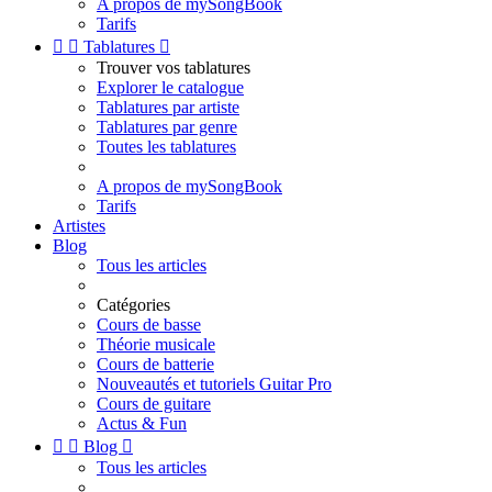
A propos de mySongBook
Tarifs


Tablatures

Trouver vos tablatures
Explorer le catalogue
Tablatures par artiste
Tablatures par genre
Toutes les tablatures
A propos de mySongBook
Tarifs
Artistes
Blog
Tous les articles
Catégories
Cours de basse
Théorie musicale
Cours de batterie
Nouveautés et tutoriels Guitar Pro
Cours de guitare
Actus & Fun


Blog

Tous les articles