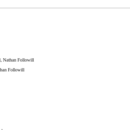
l, Nathan Followill
than Followill