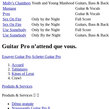
Molly's Chambers
Youth and Young Manhood
Guitars, Bass & Back
Mustang
Guitar & Vocals
Pyro
Guitar & Vocals
Sex On Fire
Only by the Night
Full Score
Sex On Fire
Only by the Night
Guitars, Bass & Back
Use Somebody
Only by the Night
Full Score
Use Somebody
Only By the Night
Guitars, Bass & Back
Guitar Pro n’attend que vous.
Essayer Guitar Pro
Acheter Guitar Pro
Accueil
Tablatures
Kings of Leon
Crawl
Produits & Services
Produits & Services


Démo gratuite
Nouveautés Guitar Pro 8