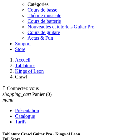
Catégories
Cours de basse
Théorie musicale
Cours de batterie
Nouveautés et tutoriels Guitar Pro
Cours de guitare
Actus & Fun
Support
Store
Accueil
Tablatures
Kings of Leon
Crawl

Connectez-vous
shopping_cart
Panier
(0)
menu
Présentation
Catalogue
Tarifs
Tablature Crawl Guitar Pro - Kings of Leon
Full Score