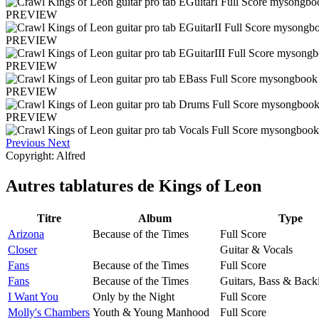
PREVIEW
PREVIEW
PREVIEW
PREVIEW
PREVIEW
Previous
Next
Copyright: Alfred
Autres tablatures de
Kings of Leon
Titre
Album
Type
Arizona
Because of the Times
Full Score
Closer
Guitar & Vocals
Fans
Because of the Times
Full Score
Fans
Because of the Times
Guitars, Bass & Back
I Want You
Only by the Night
Full Score
Molly's Chambers
Youth & Young Manhood
Full Score