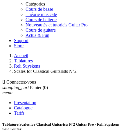
Catégories
Cours de basse
Théorie musicale
Cours de batterie
Nouveautés et tutoriels Guitar Pro
Cours de guitare
Actus & Fun
Support
Store
Accueil
Tablatures
Reli Suyskens
Scales for Classical Guitarists N°2

Connectez-vous
shopping_cart
Panier
(0)
menu
Présentation
Catalogue
Tarifs
Tablature Scales for Classical Guitarists N°2 Guitar Pro - Reli Suyskens
Solo Guitar