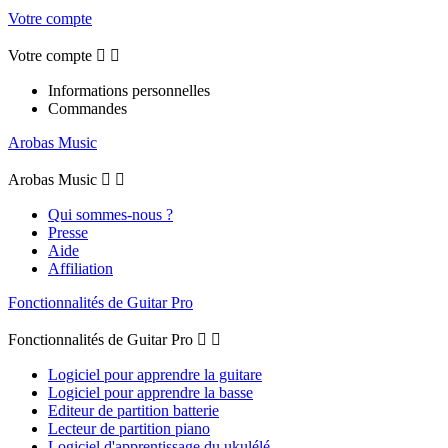
Votre compte
Votre compte


Informations personnelles
Commandes
Arobas Music
Arobas Music


Qui sommes-nous ?
Presse
Aide
Affiliation
Fonctionnalités de Guitar Pro
Fonctionnalités de Guitar Pro


Logiciel pour apprendre la guitare
Logiciel pour apprendre la basse
Editeur de partition batterie
Lecteur de partition piano
Logiciel d'apprentissage du ukulélé