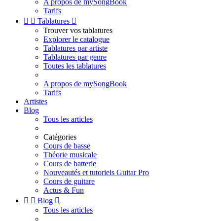
A propos de mySongBook
Tarifs


Tablatures

Trouver vos tablatures
Explorer le catalogue
Tablatures par artiste
Tablatures par genre
Toutes les tablatures
A propos de mySongBook
Tarifs
Artistes
Blog
Tous les articles
Catégories
Cours de basse
Théorie musicale
Cours de batterie
Nouveautés et tutoriels Guitar Pro
Cours de guitare
Actus & Fun


Blog

Tous les articles