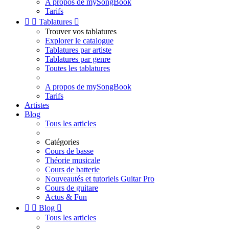
A propos de mySongBook
Tarifs


Tablatures

Trouver vos tablatures
Explorer le catalogue
Tablatures par artiste
Tablatures par genre
Toutes les tablatures
A propos de mySongBook
Tarifs
Artistes
Blog
Tous les articles
Catégories
Cours de basse
Théorie musicale
Cours de batterie
Nouveautés et tutoriels Guitar Pro
Cours de guitare
Actus & Fun


Blog

Tous les articles