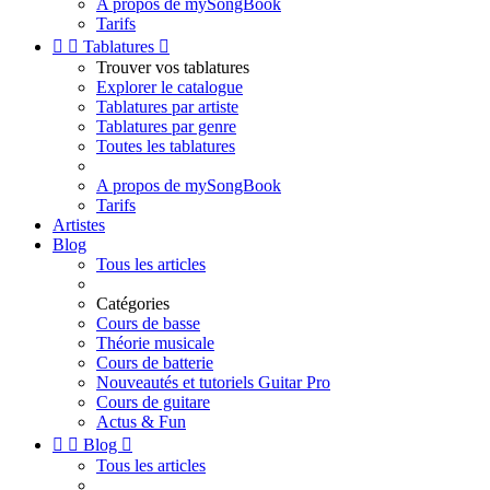
A propos de mySongBook
Tarifs


Tablatures

Trouver vos tablatures
Explorer le catalogue
Tablatures par artiste
Tablatures par genre
Toutes les tablatures
A propos de mySongBook
Tarifs
Artistes
Blog
Tous les articles
Catégories
Cours de basse
Théorie musicale
Cours de batterie
Nouveautés et tutoriels Guitar Pro
Cours de guitare
Actus & Fun


Blog

Tous les articles