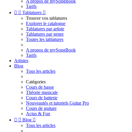
A propos de mySongBook
Tarifs


Tablatures

Trouver vos tablatures
Explorer le catalogue
Tablatures par artiste
Tablatures par genre
Toutes les tablatures
A propos de mySongBook
Tarifs
Artistes
Blog
Tous les articles
Catégories
Cours de basse
Théorie musicale
Cours de batterie
Nouveautés et tutoriels Guitar Pro
Cours de guitare
Actus & Fun


Blog

Tous les articles