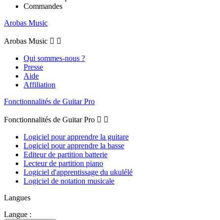
Commandes
Arobas Music
Arobas Music


Qui sommes-nous ?
Presse
Aide
Affiliation
Fonctionnalités de Guitar Pro
Fonctionnalités de Guitar Pro


Logiciel pour apprendre la guitare
Logiciel pour apprendre la basse
Editeur de partition batterie
Lecteur de partition piano
Logiciel d'apprentissage du ukulélé
Logiciel de notation musicale
Langues
Langue :