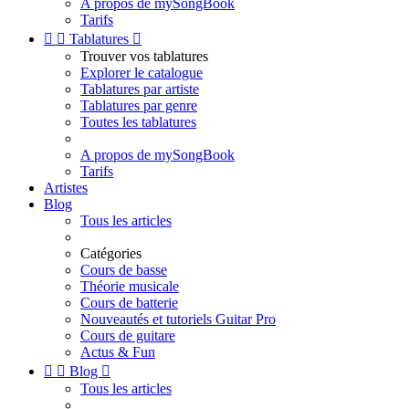
A propos de mySongBook
Tarifs


Tablatures

Trouver vos tablatures
Explorer le catalogue
Tablatures par artiste
Tablatures par genre
Toutes les tablatures
A propos de mySongBook
Tarifs
Artistes
Blog
Tous les articles
Catégories
Cours de basse
Théorie musicale
Cours de batterie
Nouveautés et tutoriels Guitar Pro
Cours de guitare
Actus & Fun


Blog

Tous les articles