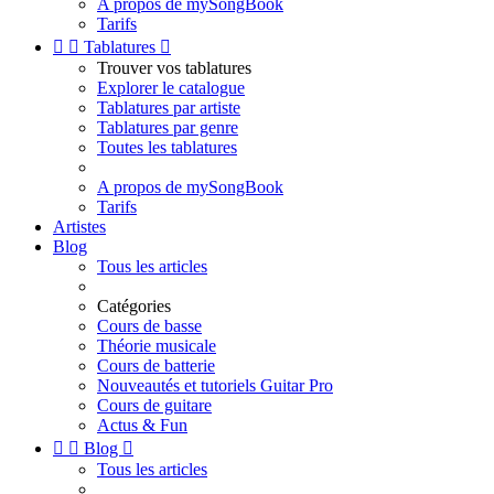
A propos de mySongBook
Tarifs


Tablatures

Trouver vos tablatures
Explorer le catalogue
Tablatures par artiste
Tablatures par genre
Toutes les tablatures
A propos de mySongBook
Tarifs
Artistes
Blog
Tous les articles
Catégories
Cours de basse
Théorie musicale
Cours de batterie
Nouveautés et tutoriels Guitar Pro
Cours de guitare
Actus & Fun


Blog

Tous les articles