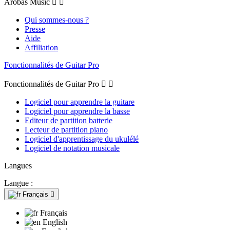
Arobas Music


Qui sommes-nous ?
Presse
Aide
Affiliation
Fonctionnalités de Guitar Pro
Fonctionnalités de Guitar Pro


Logiciel pour apprendre la guitare
Logiciel pour apprendre la basse
Editeur de partition batterie
Lecteur de partition piano
Logiciel d'apprentissage du ukulélé
Logiciel de notation musicale
Langues
Langue :
Français

Français
English