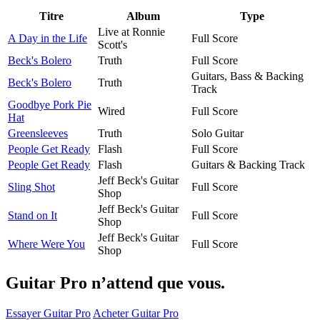
Titre
Album
Type
Live at Ronnie
A Day in the Life
Full Score
Scott's
Beck's Bolero
Truth
Full Score
Guitars, Bass & Backing
Beck's Bolero
Truth
Track
Goodbye Pork Pie
Wired
Full Score
Hat
Greensleeves
Truth
Solo Guitar
People Get Ready
Flash
Full Score
People Get Ready
Flash
Guitars & Backing Track
Jeff Beck's Guitar
Sling Shot
Full Score
Shop
Jeff Beck's Guitar
Stand on It
Full Score
Shop
Jeff Beck's Guitar
Where Were You
Full Score
Shop
Guitar Pro n’attend que vous.
Essayer Guitar Pro
Acheter Guitar Pro