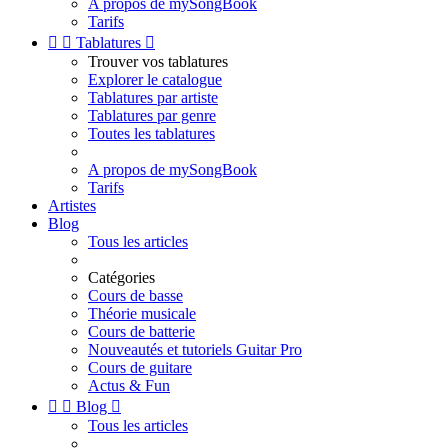
A propos de mySongBook
Tarifs


Tablatures

Trouver vos tablatures
Explorer le catalogue
Tablatures par artiste
Tablatures par genre
Toutes les tablatures
A propos de mySongBook
Tarifs
Artistes
Blog
Tous les articles
Catégories
Cours de basse
Théorie musicale
Cours de batterie
Nouveautés et tutoriels Guitar Pro
Cours de guitare
Actus & Fun


Blog

Tous les articles