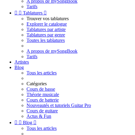
A propos de mySongBook
Tarifs


Tablatures

Trouver vos tablatures
Explorer le catalogue
Tablatures par artiste
Tablatures par genre
Toutes les tablatures
A propos de mySongBook
Tarifs
Artistes
Blog
Tous les articles
Catégories
Cours de basse
Théorie musicale
Cours de batterie
Nouveautés et tutoriels Guitar Pro
Cours de guitare
Actus & Fun


Blog

Tous les articles