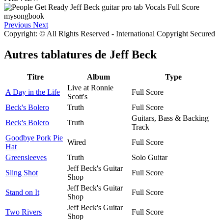
Previous
Next
Copyright: © All Rights Reserved - International Copyright Secured
Autres tablatures de
Jeff Beck
Titre
Album
Type
Live at Ronnie
A Day in the Life
Full Score
Scott's
Beck's Bolero
Truth
Full Score
Guitars, Bass & Backing
Beck's Bolero
Truth
Track
Goodbye Pork Pie
Wired
Full Score
Hat
Greensleeves
Truth
Solo Guitar
Jeff Beck's Guitar
Sling Shot
Full Score
Shop
Jeff Beck's Guitar
Stand on It
Full Score
Shop
Jeff Beck's Guitar
Two Rivers
Full Score
Shop