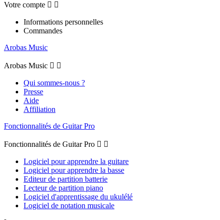
Votre compte


Informations personnelles
Commandes
Arobas Music
Arobas Music


Qui sommes-nous ?
Presse
Aide
Affiliation
Fonctionnalités de Guitar Pro
Fonctionnalités de Guitar Pro


Logiciel pour apprendre la guitare
Logiciel pour apprendre la basse
Editeur de partition batterie
Lecteur de partition piano
Logiciel d'apprentissage du ukulélé
Logiciel de notation musicale