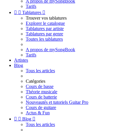
A propos de mySongBook
Tarifs


Tablatures

Trouver vos tablatures
Explorer le catalogue
Tablatures par artiste
Tablatures par genre
Toutes les tablatures
A propos de mySongBook
Tarifs
Artistes
Blog
Tous les articles
Catégories
Cours de basse
Théorie musicale
Cours de batterie
Nouveautés et tutoriels Guitar Pro
Cours de guitare
Actus & Fun


Blog

Tous les articles