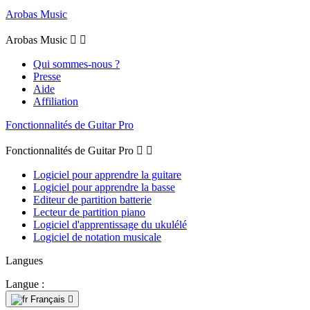
Arobas Music
Arobas Music


Qui sommes-nous ?
Presse
Aide
Affiliation
Fonctionnalités de Guitar Pro
Fonctionnalités de Guitar Pro


Logiciel pour apprendre la guitare
Logiciel pour apprendre la basse
Editeur de partition batterie
Lecteur de partition piano
Logiciel d'apprentissage du ukulélé
Logiciel de notation musicale
Langues
Langue :
Français
