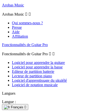
Arobas Music
Arobas Music


Qui sommes-nous ?
Presse
Aide
Affiliation
Fonctionnalités de Guitar Pro
Fonctionnalités de Guitar Pro


Logiciel pour apprendre la guitare
Logiciel pour apprendre la basse
Editeur de partition batterie
Lecteur de partition piano
Logiciel d'apprentissage du ukulélé
Logiciel de notation musicale
Langues
Langue :
Français
