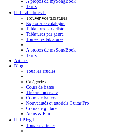
A propos de mySongBook
Tarifs


Tablatures

Trouver vos tablatures
Explorer le catalogue
Tablatures par artiste
Tablatures par genre
Toutes les tablatures
A propos de mySongBook
Tarifs
Artistes
Blog
Tous les articles
Catégories
Cours de basse
Théorie musicale
Cours de batterie
Nouveautés et tutoriels Guitar Pro
Cours de guitare
Actus & Fun


Blog

Tous les articles