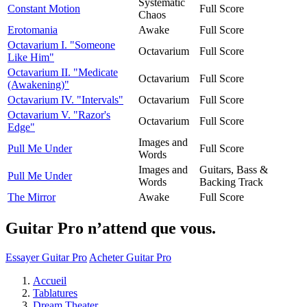
Systematic
Constant Motion
Full Score
Chaos
Erotomania
Awake
Full Score
Octavarium I. "Someone
Octavarium
Full Score
Like Him"
Octavarium II. "Medicate
Octavarium
Full Score
(Awakening)"
Octavarium IV. "Intervals"
Octavarium
Full Score
Octavarium V. "Razor's
Octavarium
Full Score
Edge"
Images and
Pull Me Under
Full Score
Words
Images and
Guitars, Bass &
Pull Me Under
Words
Backing Track
The Mirror
Awake
Full Score
Guitar Pro n’attend que vous.
Essayer Guitar Pro
Acheter Guitar Pro
Accueil
Tablatures
Dream Theater