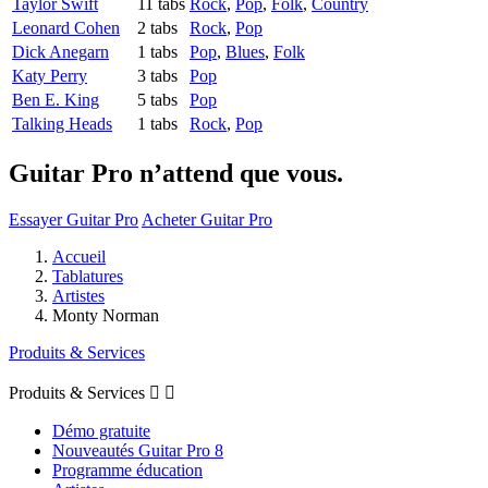
Taylor Swift
11 tabs
Rock
,
Pop
,
Folk
,
Country
Leonard Cohen
2 tabs
Rock
,
Pop
Dick Anegarn
1 tabs
Pop
,
Blues
,
Folk
Katy Perry
3 tabs
Pop
Ben E. King
5 tabs
Pop
Talking Heads
1 tabs
Rock
,
Pop
Guitar Pro n’attend que vous.
Essayer Guitar Pro
Acheter Guitar Pro
Accueil
Tablatures
Artistes
Monty Norman
Produits & Services
Produits & Services


Démo gratuite
Nouveautés Guitar Pro 8
Programme éducation