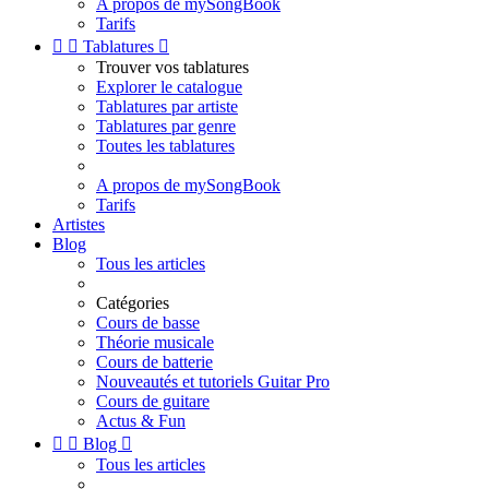
A propos de mySongBook
Tarifs


Tablatures

Trouver vos tablatures
Explorer le catalogue
Tablatures par artiste
Tablatures par genre
Toutes les tablatures
A propos de mySongBook
Tarifs
Artistes
Blog
Tous les articles
Catégories
Cours de basse
Théorie musicale
Cours de batterie
Nouveautés et tutoriels Guitar Pro
Cours de guitare
Actus & Fun


Blog

Tous les articles