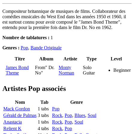
Compositeur britannique de musiques de films. Collaborateur des
comédies musicales du West End dans les années 1950 et 1960, il
est surtout connu pour avoir composé le "James Bond Theme",
entendu pour la première fois dans le film Dr. No en 1962.
Nombre de tablatures :
1
Genres :
Pop
,
Bande Originale
Titre
Album
Artiste
Type
Level
James Bond
From" Dr.
Monty
Solo
Beginner
Theme
No"
Norman
Guitar
Artistes Pop
associés
Nom
Tab
Genre
Mack Gordon
1 tabs
Pop
Gérald de Palmas
3 tabs
Rock
,
Pop
,
Blues
,
Soul
Anastacia
1 tabs
Rock
,
Pop
,
Soul
Relient K
4 tabs
Rock
,
Pop