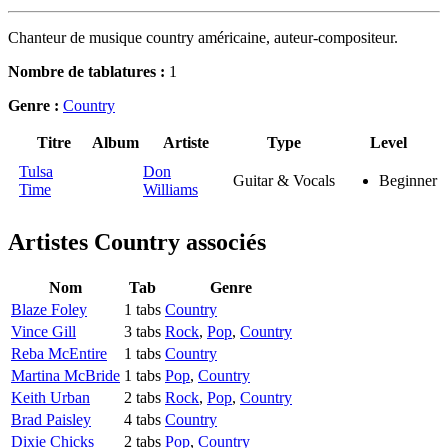
Chanteur de musique country américaine, auteur-compositeur.
Nombre de tablatures :
1
Genre :
Country
Titre
Album
Artiste
Type
Level
Tulsa
Don
Guitar & Vocals
Beginner
Time
Williams
Artistes Country
associés
Nom
Tab
Genre
Blaze Foley
1 tabs
Country
Vince Gill
3 tabs
Rock
,
Pop
,
Country
Reba McEntire
1 tabs
Country
Martina McBride
1 tabs
Pop
,
Country
Keith Urban
2 tabs
Rock
,
Pop
,
Country
Brad Paisley
4 tabs
Country
Dixie Chicks
2 tabs
Pop
,
Country