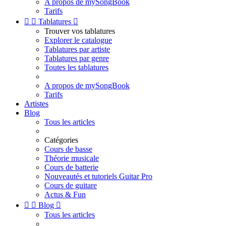
A propos de mySongBook
Tarifs


Tablatures

Trouver vos tablatures
Explorer le catalogue
Tablatures par artiste
Tablatures par genre
Toutes les tablatures
A propos de mySongBook
Tarifs
Artistes
Blog
Tous les articles
Catégories
Cours de basse
Théorie musicale
Cours de batterie
Nouveautés et tutoriels Guitar Pro
Cours de guitare
Actus & Fun


Blog

Tous les articles