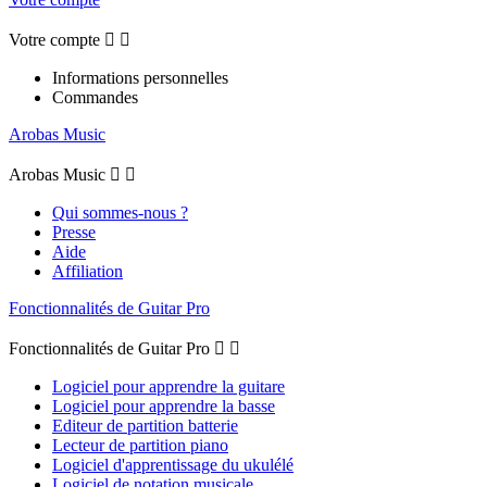
Votre compte


Informations personnelles
Commandes
Arobas Music
Arobas Music


Qui sommes-nous ?
Presse
Aide
Affiliation
Fonctionnalités de Guitar Pro
Fonctionnalités de Guitar Pro


Logiciel pour apprendre la guitare
Logiciel pour apprendre la basse
Editeur de partition batterie
Lecteur de partition piano
Logiciel d'apprentissage du ukulélé
Logiciel de notation musicale