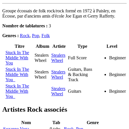
Groupe écossais de folk rock/rock formé en 1972 à Paisley, en
Écosse, par d'anciens amis d'école Joe Egan et Gerry Rafferty.
Nombre de tablatures :
3
Genres :
Rock
,
Pop
,
Folk
Titre
Album
Artiste
Type
Level
Stuck In The
Stealers
Stealers
Middle With
Full Score
Beginner
Wheel
Wheel
You
Stuck In The
Guitars, Bass
Stealers
Stealers
Middle With
& Backing
Beginner
Wheel
Wheel
You
Track
Stuck In The
Stealers
Middle With
Guitars
Beginner
Wheel
You
Artistes Rock
associés
Nom
Tab
Genre
Suzanne Vega
9 tabs
Rock
,
Pop