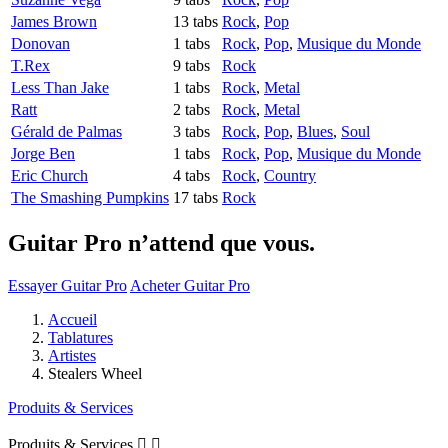
James Brown
13 tabs
Rock
,
Pop
Donovan
1 tabs
Rock
,
Pop
,
Musique du Monde
T.Rex
9 tabs
Rock
Less Than Jake
1 tabs
Rock
,
Metal
Ratt
2 tabs
Rock
,
Metal
Gérald de Palmas
3 tabs
Rock
,
Pop
,
Blues
,
Soul
Jorge Ben
1 tabs
Rock
,
Pop
,
Musique du Monde
Eric Church
4 tabs
Rock
,
Country
The Smashing Pumpkins
17 tabs
Rock
Guitar Pro n’attend que vous.
Essayer Guitar Pro
Acheter Guitar Pro
Accueil
Tablatures
Artistes
Stealers Wheel
Produits & Services
Produits & Services

