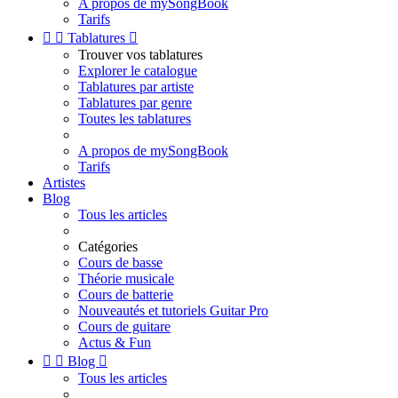
A propos de mySongBook
Tarifs


Tablatures

Trouver vos tablatures
Explorer le catalogue
Tablatures par artiste
Tablatures par genre
Toutes les tablatures
A propos de mySongBook
Tarifs
Artistes
Blog
Tous les articles
Catégories
Cours de basse
Théorie musicale
Cours de batterie
Nouveautés et tutoriels Guitar Pro
Cours de guitare
Actus & Fun


Blog

Tous les articles