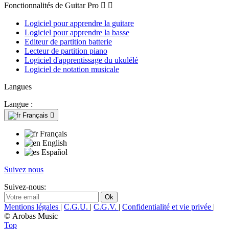
Fonctionnalités de Guitar Pro


Logiciel pour apprendre la guitare
Logiciel pour apprendre la basse
Editeur de partition batterie
Lecteur de partition piano
Logiciel d'apprentissage du ukulélé
Logiciel de notation musicale
Langues
Langue :
Français

Français
English
Español
Suivez nous
Suivez-nous:
Mentions légales
|
C.G.U.
|
C.G.V.
|
Confidentialité et vie privée
|
© Arobas Music
Top