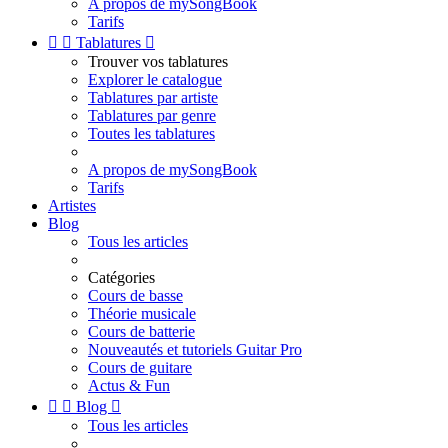
A propos de mySongBook
Tarifs


Tablatures

Trouver vos tablatures
Explorer le catalogue
Tablatures par artiste
Tablatures par genre
Toutes les tablatures
A propos de mySongBook
Tarifs
Artistes
Blog
Tous les articles
Catégories
Cours de basse
Théorie musicale
Cours de batterie
Nouveautés et tutoriels Guitar Pro
Cours de guitare
Actus & Fun


Blog

Tous les articles