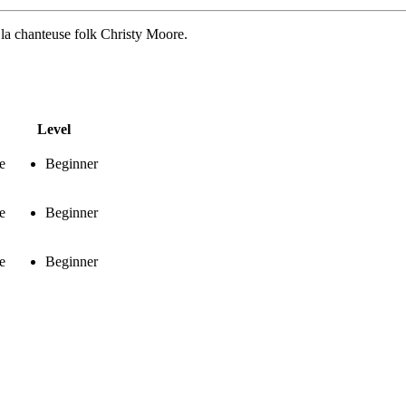
e la chanteuse folk Christy Moore.
Level
e
Beginner
e
Beginner
e
Beginner