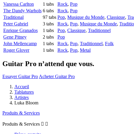
Vanessa Carlton
1 tabs
Rock
,
Pop
The Dandy Warhols
6 tabs
Rock
,
Pop
Traditional
97 tabs
Pop
,
Musique du Monde
,
Classique
,
Tra
Peter Gabriel
3 tabs
Rock
,
Pop
,
Musique du Monde
,
Traditi
Enrique Granados
1 tabs
Pop
,
Classique
,
Traditionnel
Gene Pitney
2 tabs
Pop
John Mellencamp
1 tabs
Rock
,
Pop
,
Traditionnel
,
Folk
Roger Glover
1 tabs
Rock
,
Pop
,
Metal
Guitar Pro n’attend que vous.
Essayer Guitar Pro
Acheter Guitar Pro
Accueil
Tablatures
Artistes
Luka Bloom
Produits & Services
Produits & Services

