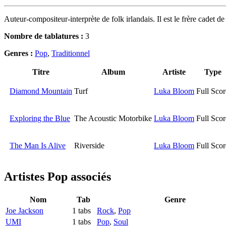
Auteur-compositeur-interprète de folk irlandais. Il est le frère cadet d
Nombre de tablatures :
3
Genres :
Pop
,
Traditionnel
Titre
Album
Artiste
Type
Diamond Mountain
Turf
Luka Bloom
Full Scor
Exploring the Blue
The Acoustic Motorbike
Luka Bloom
Full Scor
The Man Is Alive
Riverside
Luka Bloom
Full Scor
Artistes Pop
associés
Nom
Tab
Genre
Joe Jackson
1 tabs
Rock
,
Pop
UMI
1 tabs
Pop
,
Soul