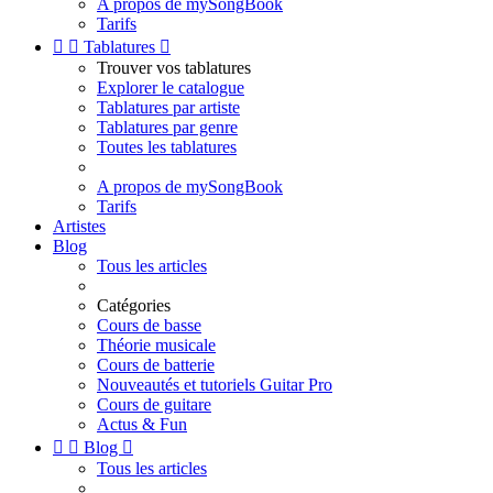
A propos de mySongBook
Tarifs


Tablatures

Trouver vos tablatures
Explorer le catalogue
Tablatures par artiste
Tablatures par genre
Toutes les tablatures
A propos de mySongBook
Tarifs
Artistes
Blog
Tous les articles
Catégories
Cours de basse
Théorie musicale
Cours de batterie
Nouveautés et tutoriels Guitar Pro
Cours de guitare
Actus & Fun


Blog

Tous les articles