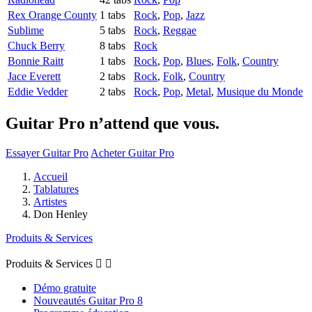
Rex Orange County
1 tabs
Rock
,
Pop
,
Jazz
Sublime
5 tabs
Rock
,
Reggae
Chuck Berry
8 tabs
Rock
Bonnie Raitt
1 tabs
Rock
,
Pop
,
Blues
,
Folk
,
Country
Jace Everett
2 tabs
Rock
,
Folk
,
Country
Eddie Vedder
2 tabs
Rock
,
Pop
,
Metal
,
Musique du Monde
Guitar Pro n’attend que vous.
Essayer Guitar Pro
Acheter Guitar Pro
Accueil
Tablatures
Artistes
Don Henley
Produits & Services
Produits & Services


Démo gratuite
Nouveautés Guitar Pro 8