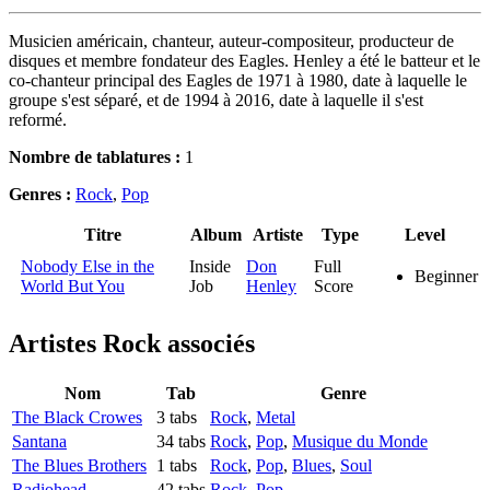
Musicien américain, chanteur, auteur-compositeur, producteur de
disques et membre fondateur des Eagles. Henley a été le batteur et le
co-chanteur principal des Eagles de 1971 à 1980, date à laquelle le
groupe s'est séparé, et de 1994 à 2016, date à laquelle il s'est
reformé.
Nombre de tablatures :
1
Genres :
Rock
,
Pop
Titre
Album
Artiste
Type
Level
Nobody Else in the
Inside
Don
Full
Beginner
World But You
Job
Henley
Score
Artistes Rock
associés
Nom
Tab
Genre
The Black Crowes
3 tabs
Rock
,
Metal
Santana
34 tabs
Rock
,
Pop
,
Musique du Monde
The Blues Brothers
1 tabs
Rock
,
Pop
,
Blues
,
Soul
Radiohead
42 tabs
Rock
,
Pop