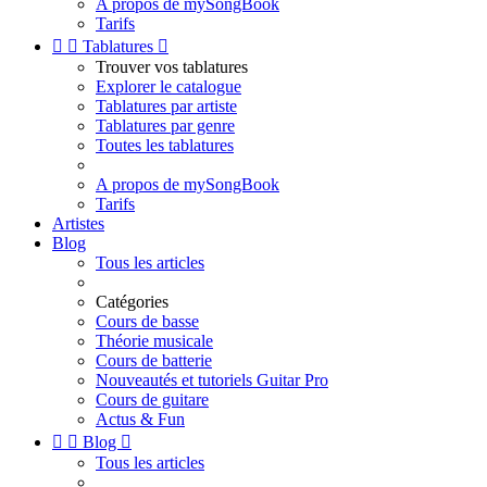
A propos de mySongBook
Tarifs


Tablatures

Trouver vos tablatures
Explorer le catalogue
Tablatures par artiste
Tablatures par genre
Toutes les tablatures
A propos de mySongBook
Tarifs
Artistes
Blog
Tous les articles
Catégories
Cours de basse
Théorie musicale
Cours de batterie
Nouveautés et tutoriels Guitar Pro
Cours de guitare
Actus & Fun


Blog

Tous les articles