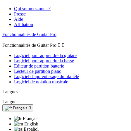
Qui sommes-nous ?
Presse
Aide
Affiliation
Fonctionnalités de Guitar Pro
Fonctionnalités de Guitar Pro


Logiciel pour apprendre la guitare
Logiciel pour apprendre la basse
Editeur de partition batterie
Lecteur de partition piano
Logiciel d'apprentissage du ukulélé
Logiciel de notation musicale
Langues
Langue :
Français

Français
English
Español