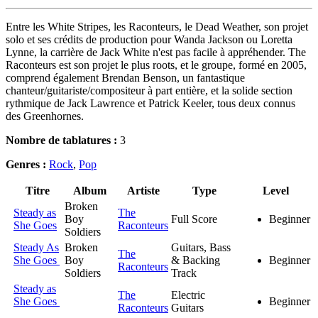
Entre les White Stripes, les Raconteurs, le Dead Weather, son projet
solo et ses crédits de production pour Wanda Jackson ou Loretta
Lynne, la carrière de Jack White n'est pas facile à appréhender. The
Raconteurs est son projet le plus roots, et le groupe, formé en 2005,
comprend également Brendan Benson, un fantastique
chanteur/guitariste/compositeur à part entière, et la solide section
rythmique de Jack Lawrence et Patrick Keeler, tous deux connus
des Greenhornes.
Nombre de tablatures :
3
Genres :
Rock
,
Pop
Titre
Album
Artiste
Type
Level
Broken
Steady as
The
Boy
Full Score
Beginner
She Goes
Raconteurs
Soldiers
Steady As
Broken
Guitars, Bass
The
She Goes
Boy
& Backing
Beginner
Raconteurs
Soldiers
Track
Steady as
The
Electric
She Goes
Beginner
Raconteurs
Guitars