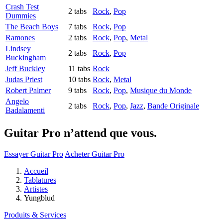
Crash Test
2 tabs
Rock
,
Pop
Dummies
The Beach Boys
7 tabs
Rock
,
Pop
Ramones
2 tabs
Rock
,
Pop
,
Metal
Lindsey
2 tabs
Rock
,
Pop
Buckingham
Jeff Buckley
11 tabs
Rock
Judas Priest
10 tabs
Rock
,
Metal
Robert Palmer
9 tabs
Rock
,
Pop
,
Musique du Monde
Angelo
2 tabs
Rock
,
Pop
,
Jazz
,
Bande Originale
Badalamenti
Guitar Pro n’attend que vous.
Essayer Guitar Pro
Acheter Guitar Pro
Accueil
Tablatures
Artistes
Yungblud
Produits & Services