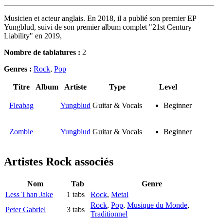
Musicien et acteur anglais. En 2018, il a publié son premier EP
Yungblud, suivi de son premier album complet "21st Century
Liability" en 2019,
Nombre de tablatures :
2
Genres :
Rock
,
Pop
Titre
Album
Artiste
Type
Level
Fleabag
Yungblud
Guitar & Vocals
Beginner
Zombie
Yungblud
Guitar & Vocals
Beginner
Artistes Rock
associés
Nom
Tab
Genre
Less Than Jake
1 tabs
Rock
,
Metal
Rock
,
Pop
,
Musique du Monde
,
Peter Gabriel
3 tabs
Traditionnel