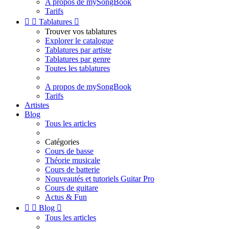
A propos de mySongBook
Tarifs


Tablatures

Trouver vos tablatures
Explorer le catalogue
Tablatures par artiste
Tablatures par genre
Toutes les tablatures
A propos de mySongBook
Tarifs
Artistes
Blog
Tous les articles
Catégories
Cours de basse
Théorie musicale
Cours de batterie
Nouveautés et tutoriels Guitar Pro
Cours de guitare
Actus & Fun


Blog

Tous les articles