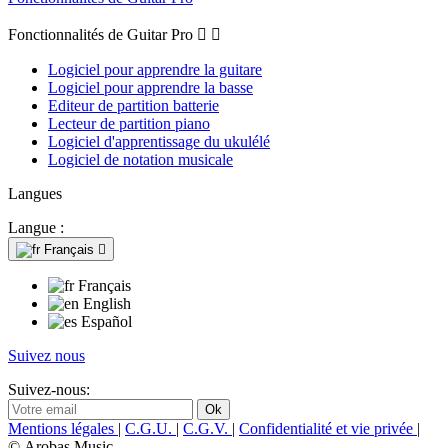
Fonctionnalités de Guitar Pro


Logiciel pour apprendre la guitare
Logiciel pour apprendre la basse
Editeur de partition batterie
Lecteur de partition piano
Logiciel d'apprentissage du ukulélé
Logiciel de notation musicale
Langues
Langue :
Français

Français
English
Español
Suivez nous
Suivez-nous:
Mentions légales
|
C.G.U.
|
C.G.V.
|
Confidentialité et vie privée
|
© Arobas Music