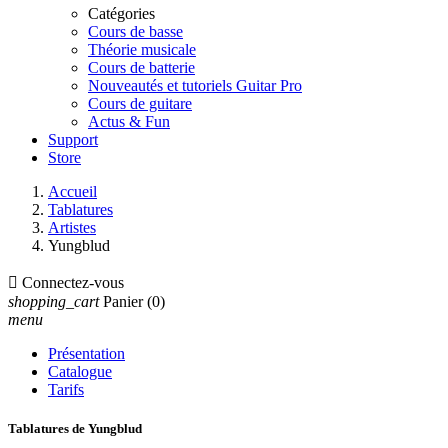
Catégories
Cours de basse
Théorie musicale
Cours de batterie
Nouveautés et tutoriels Guitar Pro
Cours de guitare
Actus & Fun
Support
Store
Accueil
Tablatures
Artistes
Yungblud

Connectez-vous
shopping_cart
Panier
(0)
menu
Présentation
Catalogue
Tarifs
Tablatures de Yungblud