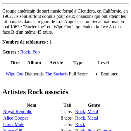
Groupe américain de surf music formé à Glendora, en Californie, en
1962. Ils sont surtout connus pour deux chansons qui ont atteint les
hit-parades dans la région de Los Angeles et au niveau national en
mai 1963 : "Surfer Joe" et "Wipe Out", qui étaient la face A et la
face B d'un même 45 tours.
Nombre de tablatures :
1
Genres :
Rock
,
Pop
Titre
Album
Artiste
Type
Level
Wipe Out
Diamonds
The Surfaris
Full Score
Beginner
Artistes Rock
associés
Nom
Tab
Genre
Royal Republic
1 tabs
Rock
,
Metal
Alice Cooper
8 tabs
Rock
,
Metal
Gov't Mule
1 tabs
Rock
Vince Gill
3 tabs
Rock
,
Pop
,
Country