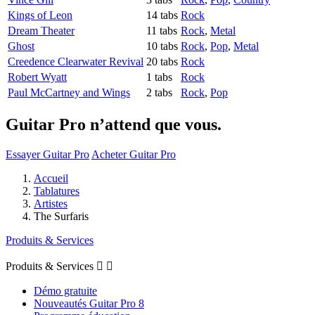
Kings of Leon
14 tabs
Rock
Dream Theater
11 tabs
Rock
,
Metal
Ghost
10 tabs
Rock
,
Pop
,
Metal
Creedence Clearwater Revival
20 tabs
Rock
Robert Wyatt
1 tabs
Rock
Paul McCartney and Wings
2 tabs
Rock
,
Pop
Guitar Pro n’attend que vous.
Essayer Guitar Pro
Acheter Guitar Pro
Accueil
Tablatures
Artistes
The Surfaris
Produits & Services
Produits & Services


Démo gratuite
Nouveautés Guitar Pro 8