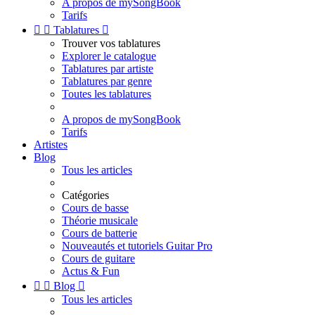
A propos de mySongBook
Tarifs


Tablatures

Trouver vos tablatures
Explorer le catalogue
Tablatures par artiste
Tablatures par genre
Toutes les tablatures
A propos de mySongBook
Tarifs
Artistes
Blog
Tous les articles
Catégories
Cours de basse
Théorie musicale
Cours de batterie
Nouveautés et tutoriels Guitar Pro
Cours de guitare
Actus & Fun


Blog

Tous les articles