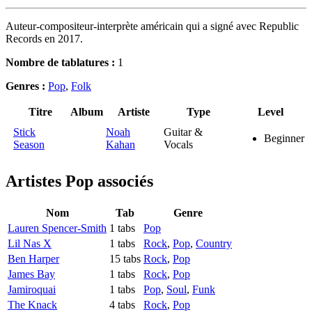
Auteur-compositeur-interprète américain qui a signé avec Republic
Records en 2017.
Nombre de tablatures :
1
Genres :
Pop
,
Folk
Titre
Album
Artiste
Type
Level
Stick
Noah
Guitar &
Beginner
Season
Kahan
Vocals
Artistes Pop
associés
Nom
Tab
Genre
Lauren Spencer-Smith
1 tabs
Pop
Lil Nas X
1 tabs
Rock
,
Pop
,
Country
Ben Harper
15 tabs
Rock
,
Pop
James Bay
1 tabs
Rock
,
Pop
Jamiroquai
1 tabs
Pop
,
Soul
,
Funk
The Knack
4 tabs
Rock
,
Pop