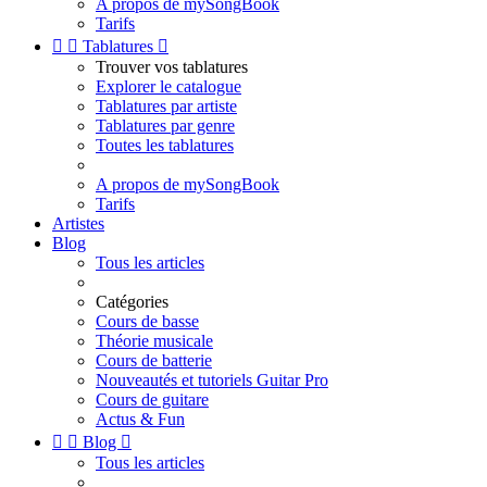
A propos de mySongBook
Tarifs


Tablatures

Trouver vos tablatures
Explorer le catalogue
Tablatures par artiste
Tablatures par genre
Toutes les tablatures
A propos de mySongBook
Tarifs
Artistes
Blog
Tous les articles
Catégories
Cours de basse
Théorie musicale
Cours de batterie
Nouveautés et tutoriels Guitar Pro
Cours de guitare
Actus & Fun


Blog

Tous les articles