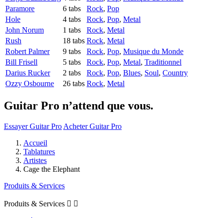
Paramore
6 tabs
Rock
,
Pop
Hole
4 tabs
Rock
,
Pop
,
Metal
John Norum
1 tabs
Rock
,
Metal
Rush
18 tabs
Rock
,
Metal
Robert Palmer
9 tabs
Rock
,
Pop
,
Musique du Monde
Bill Frisell
5 tabs
Rock
,
Pop
,
Metal
,
Traditionnel
Darius Rucker
2 tabs
Rock
,
Pop
,
Blues
,
Soul
,
Country
Ozzy Osbourne
26 tabs
Rock
,
Metal
Guitar Pro n’attend que vous.
Essayer Guitar Pro
Acheter Guitar Pro
Accueil
Tablatures
Artistes
Cage the Elephant
Produits & Services
Produits & Services

