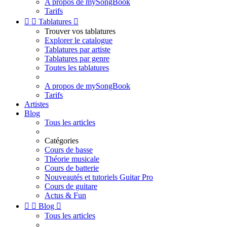
A propos de mySongBook
Tarifs


Tablatures

Trouver vos tablatures
Explorer le catalogue
Tablatures par artiste
Tablatures par genre
Toutes les tablatures
A propos de mySongBook
Tarifs
Artistes
Blog
Tous les articles
Catégories
Cours de basse
Théorie musicale
Cours de batterie
Nouveautés et tutoriels Guitar Pro
Cours de guitare
Actus & Fun


Blog

Tous les articles