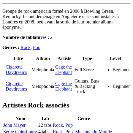
Groupe de rock américain formé en 2006 à Bowling Green,
Kentucky. Ils ont déménagé en Angleterre et se sont installés à
Londres en 2008, peu avant la sortie de leur premier album
éponyme.
Nombre de tablatures :
2
Genres :
Rock
,
Pop
Titre
Album
Artiste
Type
Level
Cigarette
Cage the
Melophobia
Full Score
Beginner
Daydreams
Elephant
Guitars, Bass
Cigarette
Cage the
Melophobia
& Backing
Beginner
Daydreams
Elephant
Track
Artistes Rock
associés
Nom
Tab
Genre
John Mayer
22 tabs
Rock
,
Pop
Serge Gainsbourg
4 tabs
Rock
,
Pop
,
Musique du Monde