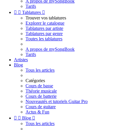
A propos de mySongBook
Tarifs


Tablatures

Trouver vos tablatures
Explorer le catalogue
Tablatures par artiste
Tablatures par genre
Toutes les tablatures
A propos de mySongBook
Tarifs
Artistes
Blog
Tous les articles
Catégories
Cours de basse
Théorie musicale
Cours de batterie
Nouveautés et tutoriels Guitar Pro
Cours de guitare
Actus & Fun


Blog

Tous les articles