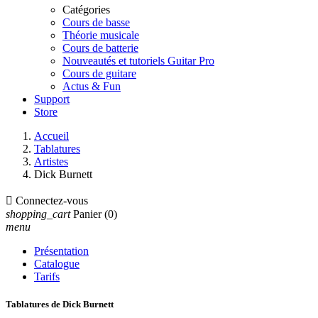
Catégories
Cours de basse
Théorie musicale
Cours de batterie
Nouveautés et tutoriels Guitar Pro
Cours de guitare
Actus & Fun
Support
Store
Accueil
Tablatures
Artistes
Dick Burnett

Connectez-vous
shopping_cart
Panier
(0)
menu
Présentation
Catalogue
Tarifs
Tablatures de Dick Burnett