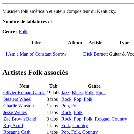
Musicien folk américain et auteur-compositeur du Kentucky.
Nombre de tablatures :
1
Genre :
Folk
Titre
Album
Artiste
Type
I Am a Man of Constant Sorrow
Dick Burnett
Guitar & Voc
Artistes Folk
associés
Nom
Tab
Genre
Olivier Roman-Garcia
19 tabs
Jazz
,
Blues
,
Folk
,
Funk
Stealers Wheel
3 tabs
Rock
,
Pop
,
Folk
Charlie Winston
1 tabs
Pop
,
Folk
Jesse Welles
1 tabs
Rock
,
Folk
Zac Brown Band
3 tabs
Rock
,
Pop
,
Folk
,
Reggae
,
Country
Roy Acuff
1 tabs
Folk
,
Country
Rosanne Cash
1 tabs
Pop
,
Folk
,
Country