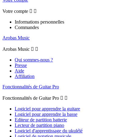
Votre compte


Informations personnelles
Commandes
Arobas Music
Arobas Music


Qui sommes-nous ?
Presse
Aide
Affiliation
Fonctionnalités de Guitar Pro
Fonctionnalités de Guitar Pro


Logiciel pour apprendre la guitare
Logiciel pour apprendre la basse
Editeur de partition batterie
Lecteur de partition piano
Logiciel d'apprentissage du ukulélé
Logiciel de notation musicale