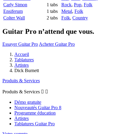
Carly Simon
1 tabs
Rock
,
Pop
,
Folk
Ensiferum
1 tabs
Metal
,
Folk
Colter Wall
2 tabs
Folk
,
Country
Guitar Pro n’attend que vous.
Essayer Guitar Pro
Acheter Guitar Pro
Accueil
Tablatures
Artistes
Dick Burnett
Produits & Services
Produits & Services


Démo gratuite
Nouveautés Guitar Pro 8
Programme éducation
Artistes
Tablatures Guitar Pro
Votre compte